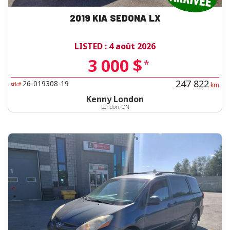
2019 KIA SEDONA LX
LISTED : 4 août 2026
3 000 $
*
247 822
26-019308-19
stk#
km
Kenny London
London, ON