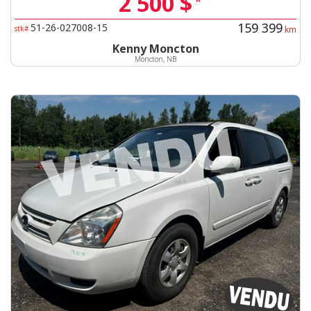
2 500 $
*
159 399
51-26-027008-15
stk#
km
Kenny Moncton
Moncton, NB