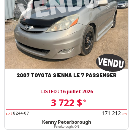
2007 TOYOTA SIENNA LE 7 PASSENGER
LISTED : 16 juillet 2026
3 722 $
*
171 212
8244-07
stk#
km
Kenny Peterborough
Peterborough, ON