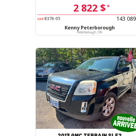
2 822 $
*
143 089
8376-05
stk#
Kenny Peterborough
Peterborough, ON
2013 GMC TERRAIN SLE2