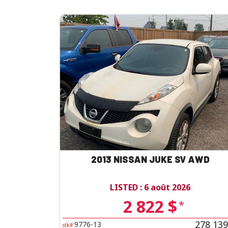
2013 NISSAN JUKE SV AWD
LISTED : 6 août 2026
2 822 $
*
278 139
9776-13
stk#