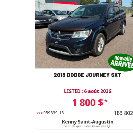
2013 DODGE JOURNEY SXT
LISTED : 6 août 2026
1 800 $
*
183 802
059339-13
stk#
Kenny Saint-Augustin
Saint-Augustin-de-Desmaures, QC