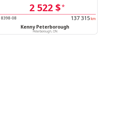
2 522 $
*
137 315
8398-08
#
km
Kenny Peterborough
Peterborough, ON