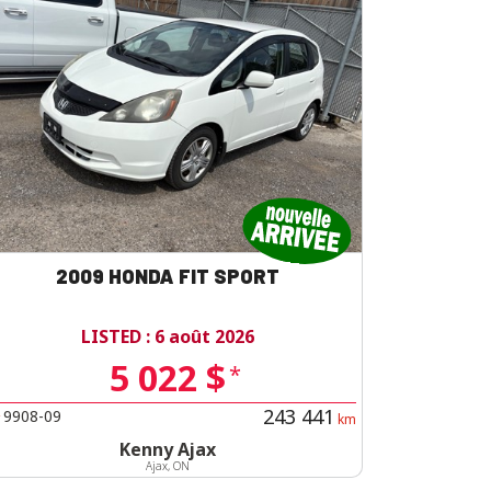
2009 HONDA FIT SPORT
LISTED : 6 août 2026
5 022 $
*
243 441
9908-09
#
km
Kenny Ajax
Ajax, ON