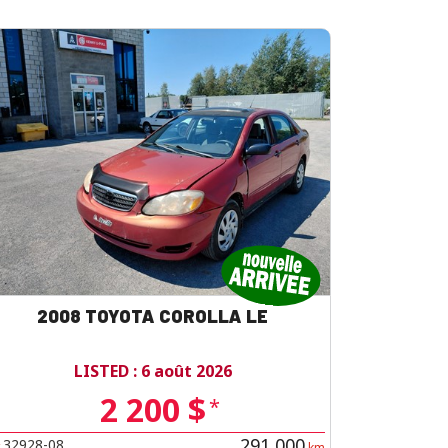
2008 TOYOTA COROLLA LE
LISTED : 6 août 2026
2 200 $
*
291 000
32928-08
#
km