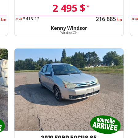
2 495 $
*
216 885
5413-12
km
stk#
km
stk
Kenny Windsor
Windsor, ON
2010 FORD FOCUS SE