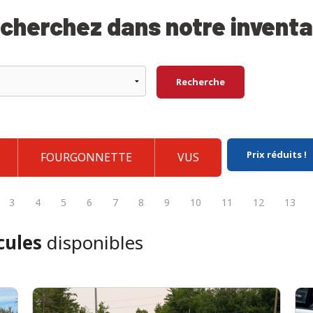
 cherchez dans notre inventa
Recherche
Prix réduits !
FOURGONNETTE
VUS
3
4
5
6
7
8
9
10
11
12
13
cules
disponibles