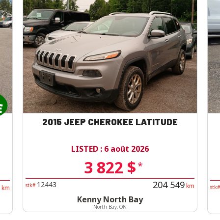
2015 JEEP CHEROKEE LATITUDE
LISTED : 6 août 2026
3 822 $
*
204 549
12443
stk#
km
km
stk
Kenny North Bay
North Bay, ON