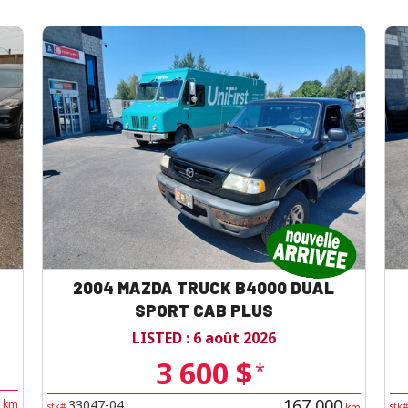
2004 MAZDA TRUCK B4000 DUAL
SPORT CAB PLUS
LISTED : 6 août 2026
3 600 $
*
167 000
33047-04
km
stk#
km
stk